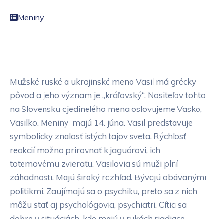
Meniny
Mužské ruské a ukrajinské meno Vasil má grécky
pôvod a jeho význam je „kráľovský“. Nositeľov tohto
na Slovensku ojedinelého mena oslovujeme Vasko,
Vasilko. Meniny majú 14. júna. Vasil predstavuje
symbolicky znalosť istých tajov sveta. Rýchlosť
reakcií možno prirovnať k jaguárovi, ich
totemovému zvieraťu. Vasilovia sú muži plní
záhadnosti. Majú široký rozhľad. Bývajú obávanými
politikmi. Zaujímajú sa o psychiku, preto sa z nich
môžu stať aj psychológovia, psychiatri. Cítia sa
dobre v situáciách, kde majú v rukách riadiace