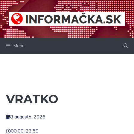
Preskočiť
na
obsah
Menu
VRATKO
8 augusta, 2026
00:00
-
23:59