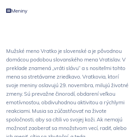
Meniny
Mužské meno Vratko je slovenské a je pôvodnou
domácou podobou slovanského mena Vratislav. V
preklade znamená „vráti slávu“ a s nositeľmi tohto
mena sa stretávame zriedkavo. Vratkovia, ktorí
svoje meniny oslavujú 29. novembra, milujú životné
zmeny. Sú prevažne činorodí, obdarení veľkou
emotívnosťou, obdivuhodnou aktivitou a rýchlymi
reakciami. Musia sa zúčastňovať na živote
spoločnosti, aby sa cítili vo svojej koži. Ak nemajú
možnosť zaoberať sa množstvom vecí, radiť, alebo
ich meniť, cítia sa zbytoční, a teda