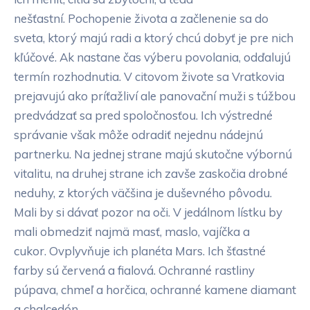
nešťastní. Pochopenie života a začlenenie sa do
sveta, ktorý majú radi a ktorý chcú dobyť je pre nich
kľúčové. Ak nastane čas výberu povolania, odďalujú
termín rozhodnutia. V citovom živote sa Vratkovia
prejavujú ako príťažliví ale panovační muži s túžbou
predvádzať sa pred spoločnosťou. Ich výstredné
správanie však môže odradiť nejednu nádejnú
partnerku. Na jednej strane majú skutočne výbornú
vitalitu, na druhej strane ich zavše zaskočia drobné
neduhy, z ktorých väčšina je duševného pôvodu.
Mali by si dávať pozor na oči. V jedálnom lístku by
mali obmedziť najmä masť, maslo, vajíčka a
cukor. Ovplyvňuje ich planéta Mars. Ich šťastné
farby sú červená a fialová. Ochranné rastliny
púpava, chmeľ a horčica, ochranné kamene diamant
a chalcedón.