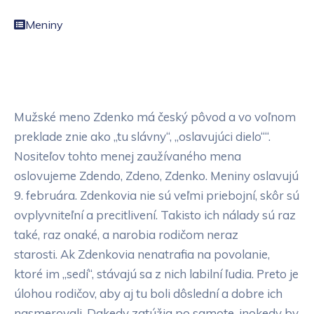
Meniny
Mužské meno Zdenko má český pôvod a vo voľnom
preklade znie ako „tu slávny“, „oslavujúci dielo““.
Nositeľov tohto menej zaužívaného mena
oslovujeme Zdendo, Zdeno, Zdenko. Meniny oslavujú
9. februára. Zdenkovia nie sú veľmi priebojní, skôr sú
ovplyvniteľní a precitlivení. Takisto ich nálady sú raz
také, raz onaké, a narobia rodičom neraz
starosti. Ak Zdenkovia nenatrafia na povolanie,
ktoré im „sedí“, stávajú sa z nich labilní ľudia. Preto je
úlohou rodičov, aby aj tu boli dôslední a dobre ich
nasmerovali. Dakedy zatúžia po samote, inokedy by