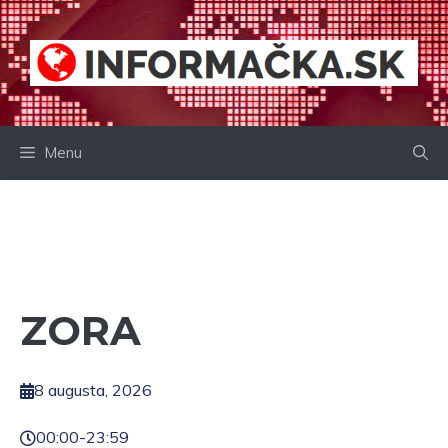
Preskočiť
na
obsah
Menu
ZORA
8 augusta, 2026
00:00
-
23:59