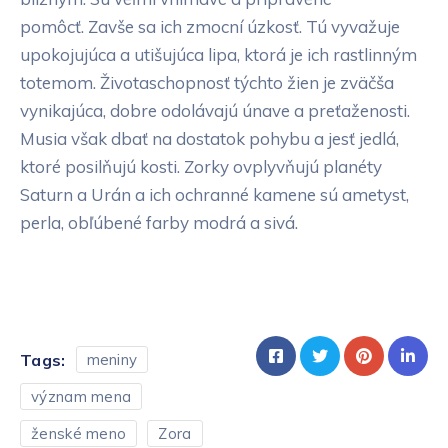
pomôcť. Zavše sa ich zmocní úzkosť. Tú vyvažuje
upokojujúca a utišujúca lipa, ktorá je ich rastlinným
totemom. Životaschopnosť týchto žien je zväčša
vynikajúca, dobre odolávajú únave a preťaženosti.
Musia však dbať na dostatok pohybu a jesť jedlá,
ktoré posilňujú kosti. Zorky ovplyvňujú planéty
Saturn a Urán a ich ochranné kamene sú ametyst,
perla, obľúbené farby modrá a sivá.
Tags:
meniny
význam mena
ženské meno
Zora