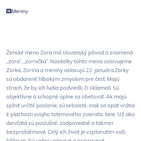
Meniny
Ženské meno Zora má slovanský pôvod a znamená
„zora“, „zornička“. Nositeľky tohto mena oslovujeme
Zorka, Zorina a meniny oslavujú 22. januára.Zorky
sú obdarené hlbokým zmyslom pre česť. Majú
strach, že by ich ľudia podviedli, či oklamali. Sú
objektívne a schopné úplne sa obetovať. Ak majú
splniť určité poslanie, sú sebaisté, inak sa opäť vrátia
k plachosti svojho totemového zvieraťa, lane. Už ako
dievčatá sú poslušné, zodpovedné a takmer
bezproblémové. Celý ich život je vzplanutím voči
blížnym. Sú veľmi vnímavé a pripravené