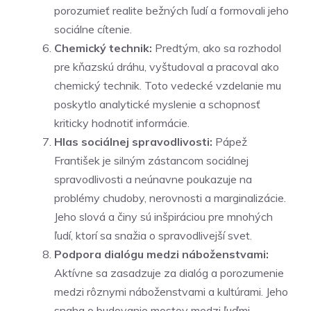
porozumieť realite bežných ľudí a formovali jeho
sociálne cítenie.
Chemický technik:
Predtým, ako sa rozhodol
pre kňazskú dráhu, vyštudoval a pracoval ako
chemický technik. Toto vedecké vzdelanie mu
poskytlo analytické myslenie a schopnosť
kriticky hodnotiť informácie.
Hlas sociálnej spravodlivosti:
Pápež
František je silným zástancom sociálnej
spravodlivosti a neúnavne poukazuje na
problémy chudoby, nerovnosti a marginalizácie.
Jeho slová a činy sú inšpiráciou pre mnohých
ľudí, ktorí sa snažia o spravodlivejší svet.
Podpora dialógu medzi náboženstvami:
Aktívne sa zasadzuje za dialóg a porozumenie
medzi rôznymi náboženstvami a kultúrami. Jeho
snaha o budovanie mostov medzi ľuďmi