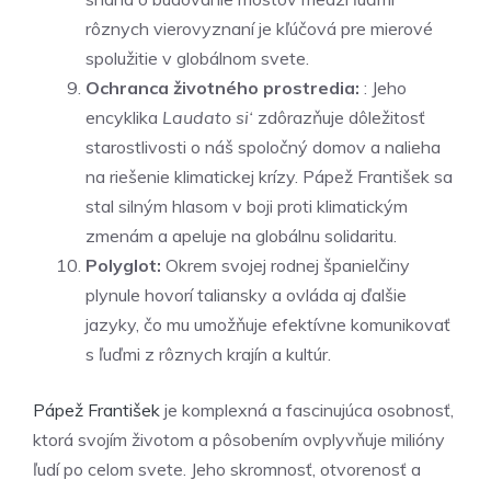
rôznych vierovyznaní je kľúčová pre mierové
spolužitie v globálnom svete.
Ochranca životného prostredia:
: Jeho
encyklika
Laudato si‘
zdôrazňuje dôležitosť
starostlivosti o náš spoločný domov a nalieha
na riešenie klimatickej krízy. Pápež František sa
stal silným hlasom v boji proti klimatickým
zmenám a apeluje na globálnu solidaritu.
Polyglot:
Okrem svojej rodnej španielčiny
plynule hovorí taliansky a ovláda aj ďalšie
jazyky, čo mu umožňuje efektívne komunikovať
s ľuďmi z rôznych krajín a kultúr.
Pápež František
je komplexná a fascinujúca osobnosť,
ktorá svojím životom a pôsobením ovplyvňuje milióny
ľudí po celom svete. Jeho skromnosť, otvorenosť a