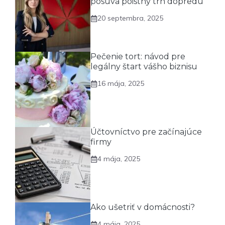
posúva poistný trh dopredu
20 septembra, 2025
Pečenie tort: návod pre
legálny štart vášho biznisu
16 mája, 2025
Účtovníctvo pre začínajúce
firmy
4 mája, 2025
Ako ušetriť v domácnosti?
4 mája, 2025