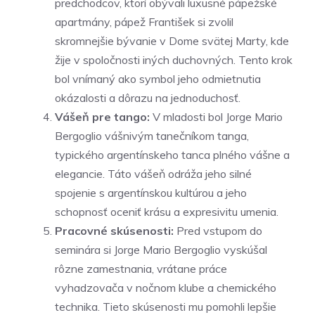
predchodcov, ktorí obývali luxusné pápežské
apartmány, pápež František si zvolil
skromnejšie bývanie v Dome svätej Marty, kde
žije v spoločnosti iných duchovných. Tento krok
bol vnímaný ako symbol jeho odmietnutia
okázalosti a dôrazu na jednoduchosť.
Vášeň pre tango:
V mladosti bol Jorge Mario
Bergoglio vášnivým tanečníkom tanga,
typického argentínskeho tanca plného vášne a
elegancie. Táto vášeň odráža jeho silné
spojenie s argentínskou kultúrou a jeho
schopnosť oceniť krásu a expresivitu umenia.
Pracovné skúsenosti:
Pred vstupom do
seminára si Jorge Mario Bergoglio vyskúšal
rôzne zamestnania, vrátane práce
vyhadzovača v nočnom klube a chemického
technika. Tieto skúsenosti mu pomohli lepšie