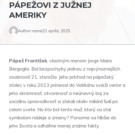
PÁPEŽOVI Z JUŽNEJ
AMERIKY
Author name
21 apríla, 2025
Pápež František
, vlastným menom Jorge Mario
Bergoglio, Bol bezpochyby jednou z najvýraznejších
osobností 21. storočia. Jeho príchod na pápežský
stolec v roku 2013 priniesol do Vatikánu svieži vietor a
jeho skromnosť, otvorenosť a neúnavný boj za
sociálnu spravodlivosť si získali obdiv miliárd ľudí po
celom svete. No kto bol tento muž, ktorý sa stal
symbolom nádeje a zmeny? Ponorme sa hlbšie do
jeho života a odhaľme menej známe fakty.