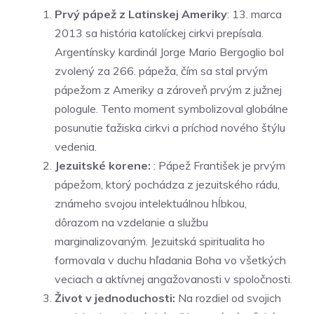
Prvý pápež z Latinskej Ameriky
: 13. marca
2013 sa história katolíckej cirkvi prepísala.
Argentínsky kardinál Jorge Mario Bergoglio bol
zvolený za 266. pápeža, čím sa stal prvým
pápežom z Ameriky a zároveň prvým z južnej
pologule. Tento moment symbolizoval globálne
posunutie ťažiska cirkvi a príchod nového štýlu
vedenia.
Jezuitské korene:
: Pápež František je prvým
pápežom, ktorý pochádza z jezuitského rádu,
známeho svojou intelektuálnou hĺbkou,
dôrazom na vzdelanie a službu
marginalizovaným. Jezuitská spiritualita ho
formovala v duchu hľadania Boha vo všetkých
veciach a aktívnej angažovanosti v spoločnosti.
Život v jednoduchosti:
Na rozdiel od svojich