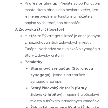
Profesionálny tip:
Prejdite sa po Karlovom
moste skoro ráno alebo neskoro večer, keď
je menej preplnený turistami a môžete si
naplno vychutnať jeho atmosféru.
Židovská štvrť (Josefov):
História:
Bývalé geto, ktoré je dnes jedným
z najzachovalejších židovských miest v
Európe. Nachádza sa tu niekoľko synagóg a
Starý židovský cintorín.
Pamiatky:
Staronová synagóga (Staronová
synagoga):
Jedna z najstarších
synagóg v Európe.
Starý židovský cintorín (Starý
židovský hřbitov):
Tajomné a pôsobivé
miesto s tisíckami náhrobných kameňov.
Židovské múzeum v Prahe (Židovské