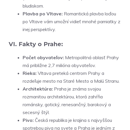
bludiskom.
Plavba po Vltave:
Romantická plavba loďou
po Vltave vám umožní vidieť mnohé pamiatky z
inej perspektívy.
VI. Fakty o Prahe:
Počet obyvateľov:
Metropolitná oblasť Prahy
má približne 2,7 milióna obyvateľov.
Rieka:
Vltava preteká centrom Prahy a
rozdeľuje mesto na Staré Mesto a Malú Stranu.
Architektúra:
Praha je známa svojou
rozmanitou architektúrou, ktorá zahŕňa
románsky, gotický, renesančný, barokový a
secesný štýl.
Pivo:
Česká republika je krajina s najvyššou
spotrebou piva na svete a Praha je jedným z