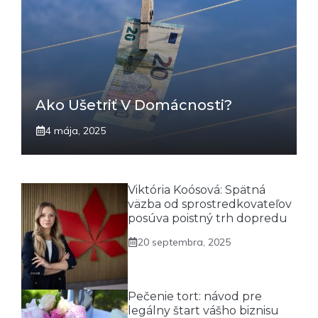
Ako Ušetriť V Domácnosti?
4 mája, 2025
Viktória Koósová: Spätná
väzba od sprostredkovateľov
posúva poistný trh dopredu
20 septembra, 2025
Pečenie tort: návod pre
legálny štart vášho biznisu