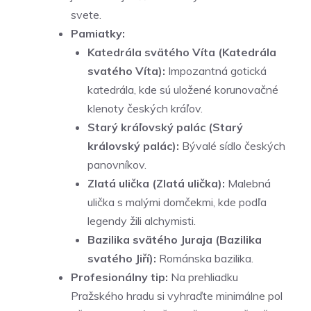
svete.
Pamiatky:
Katedrála svätého Víta (Katedrála
svatého Víta):
Impozantná gotická
katedrála, kde sú uložené korunovačné
klenoty českých kráľov.
Starý kráľovský palác (Starý
královský palác):
Bývalé sídlo českých
panovníkov.
Zlatá ulička (Zlatá ulička):
Malebná
ulička s malými domčekmi, kde podľa
legendy žili alchymisti.
Bazilika svätého Juraja (Bazilika
svatého Jiří):
Románska bazilika.
Profesionálny tip:
Na prehliadku
Pražského hradu si vyhraďte minimálne pol