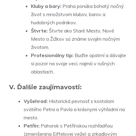
Kluby a bary:
Praha ponúka bohatý nočný
život s množstvom klubov, barov a
hudobných podnikov.
Štvrte:
Štvrte ako Staré Mesto, Nové
Mesto a Žižkov sú známe svojím nočným
životom.
Profesionálny tip:
Buďte opatrní a dávajte
si pozor na svoje veci, najmä v rušných
oblastiach.
V. Ďalšie zaujímavosti:
Vyšehrad:
Historická pevnosť s kostolom
svätého Petra a Pavla a krásnymi výhľadmi na
mesto.
Petřín:
Pahorok s Petřínskou rozhľadňou
(zmenšenina Eiffelovej veže) a zrkadlovým