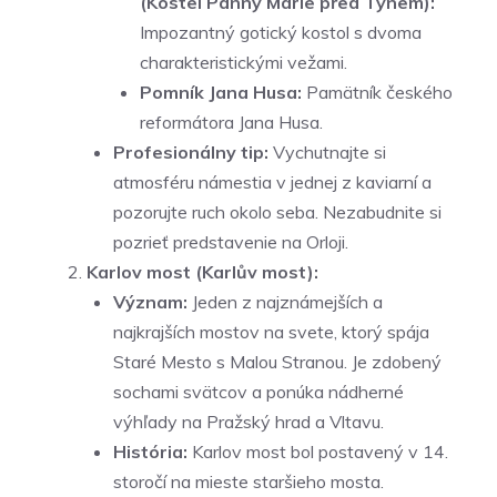
(Kostel Panny Marie před Týnem):
Impozantný gotický kostol s dvoma
charakteristickými vežami.
Pomník Jana Husa:
Pamätník českého
reformátora Jana Husa.
Profesionálny tip:
Vychutnajte si
atmosféru námestia v jednej z kaviarní a
pozorujte ruch okolo seba. Nezabudnite si
pozrieť predstavenie na Orloji.
Karlov most (Karlův most):
Význam:
Jeden z najznámejších a
najkrajších mostov na svete, ktorý spája
Staré Mesto s Malou Stranou. Je zdobený
sochami svätcov a ponúka nádherné
výhľady na Pražský hrad a Vltavu.
História:
Karlov most bol postavený v 14.
storočí na mieste staršieho mosta.