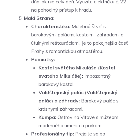
dňa, ak nie celý deň. Využite električku č. 22
na pohodlný prístup k hradu.
Malá Strana:
Charakteristika:
Malebná štvrť s
barokovými palácmi, kostolmi, záhradami a
útulnými reštauráciami. Je to pokojnejšia časť
Prahy s romantickou atmosférou.
Pamiatky:
Kostol svätého Mikuláša (Kostel
svatého Mikuláše):
Impozantný
barokový kostol.
Valdštejnský palác (Valdštejnský
palác) a záhrady:
Barokový palác s
krásnymi záhradami.
Kampa:
Ostrov na Vltave s múzeom
moderného umenia a parkom.
Profesionálny tip:
Prejdite sa po