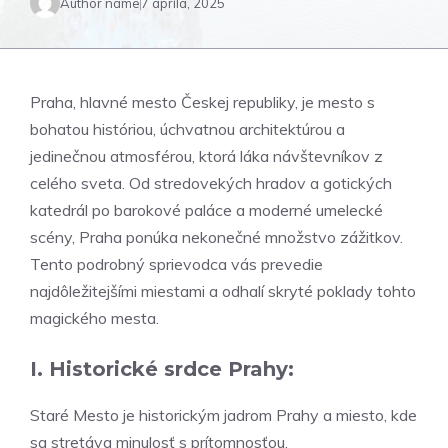
Author name
7 apríla, 2025
Praha, hlavné mesto Českej republiky, je mesto s
bohatou históriou, úchvatnou architektúrou a
jedinečnou atmosférou, ktorá láka návštevníkov z
celého sveta. Od stredovekých hradov a gotických
katedrál po barokové paláce a moderné umelecké
scény, Praha ponúka nekonečné množstvo zážitkov.
Tento podrobný sprievodca vás prevedie
najdôležitejšími miestami a odhalí skryté poklady tohto
magického mesta.
I. Historické srdce Prahy:
Staré Mesto je historickým jadrom Prahy a miesto, kde
sa stretáva minulosť s prítomnosťou.