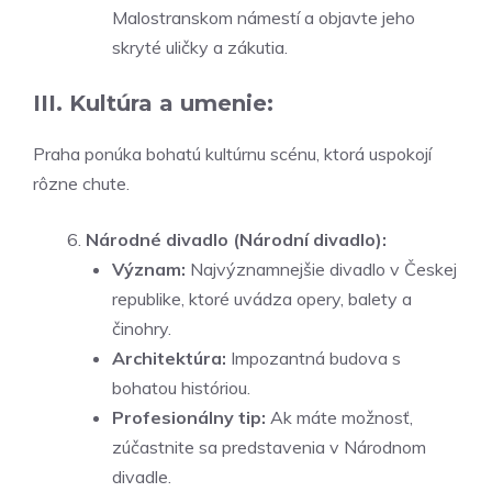
Malostranskom námestí a objavte jeho
skryté uličky a zákutia.
III. Kultúra a umenie:
Praha ponúka bohatú kultúrnu scénu, ktorá uspokojí
rôzne chute.
Národné divadlo (Národní divadlo):
Význam:
Najvýznamnejšie divadlo v Českej
republike, ktoré uvádza opery, balety a
činohry.
Architektúra:
Impozantná budova s
bohatou históriou.
Profesionálny tip:
Ak máte možnosť,
zúčastnite sa predstavenia v Národnom
divadle.