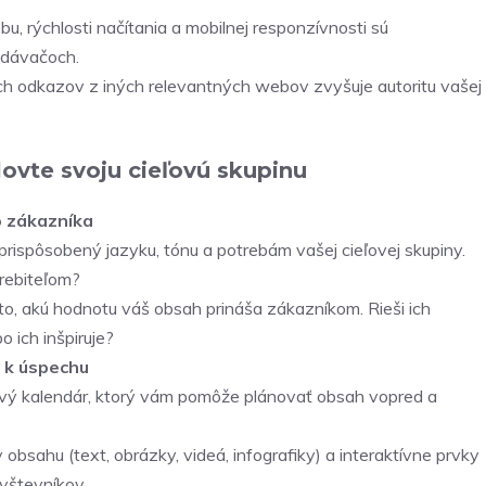
u, rýchlosti načítania a mobilnej responzívnosti sú
adávačoch.
ch odkazov z iných relevantných webov zvyšuje autoritu vašej
lovte svoju cieľovú skupinu
o zákazníka
rispôsobený jazyku, tónu a potrebám vašej cieľovej skupiny.
rebiteľom?
o, akú hodnotu váš obsah prináša zákazníkom. Rieši ich
o ich inšpiruje?
 k úspechu
vý kalendár, ktorý vám pomôže plánovať obsah vopred a
obsahu (text, obrázky, videá, infografiky) a interaktívne prvky
ávštevníkov.