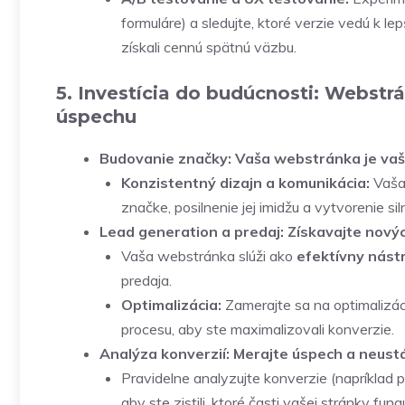
formuláre) a sledujte, ktoré verzie vedú k l
získali cennú spätnú väzbu.
5. Investícia do budúcnosti: Webst
úspechu
Budovanie značky: Vaša webstránka je vašo
Konzistentný dizajn a komunikácia:
Vaša 
značke, posilnenie jej imidžu a vytvorenie sil
Lead generation a predaj: Získavajte novýc
Vaša webstránka slúži ako
efektívny nást
predaja.
Optimalizácia:
Zamerajte sa na optimalizác
procesu, aby ste maximalizovali konverzie.
Analýza konverzií: Merajte úspech a neustá
Pravidelne analyzujte konverzie (napríklad
aby ste zistili, ktoré časti vašej stránky fung