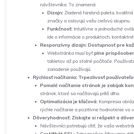
návštevníka. To znamená:
Dizajn:
Zladená farebná paleta, kvalitná 
značky a oslovujú vašu cieľovú skupinu.
Funkčnosť:
Intuitívne a jednoduché ovlád
ide o informácie o produktoch, kontaktn
Responzívny dizajn: Dostupnosť pre ka
Webstránka musí byť
plne prispôsoben
tabletov až po stolné počítače. Používa
zariadenie používajú.
Rýchlosť načítania: Trpezlivosť používateľ
Pomalé načítanie stránok je zabijak konv
stránok, ktoré sa načítavajú príliš dlho.
Optimalizácia je kľúčová:
Kompresia obrázk
rýchle načítanie a pozitívne hodnotenie vo
Dôveryhodnosť: Získajte si rešpekt a dôve
Návštevníci potrebujú cítiť, že vaša webstr
Certifikát SSL:
Zabezpečuje šifrovanie dát