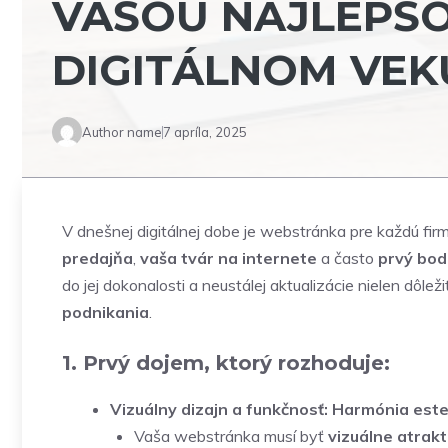
VAŠOU NAJLEPŠO
DIGITÁLNOM VEK
Author name
7 apríla, 2025
V dnešnej digitálnej dobe je webstránka pre každú firmu
predajňa
,
vaša tvár na internete
a často
prvý bod
do jej dokonalosti a neustálej aktualizácie nielen dôleži
podnikania
.
1. Prvý dojem, ktorý rozhoduje:
Vizuálny dizajn a funkčnosť: Harmónia este
Vaša webstránka musí byť
vizuálne atrakt