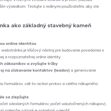
epším výsledkom. Testujte s reálnymi používateľmi, aby ste
ránka ako základný stavebný kameň
u online identitou
webstránka je kľúčový nástroj pre budovanie povedomia o
nej a rozpoznateľnej online identity.
h zákazníkov a zvyšujte tržby
roj na získavanie kontaktov (leadov)
a generovanie
iu formulárov, call-to-action prvkov a celého nákupného
le sa zlepšujte
 počet odoslaných formulárov, počet uskutočnených nákupov),
ujú najlepšie a ktoré je potrebné vylepšiť.