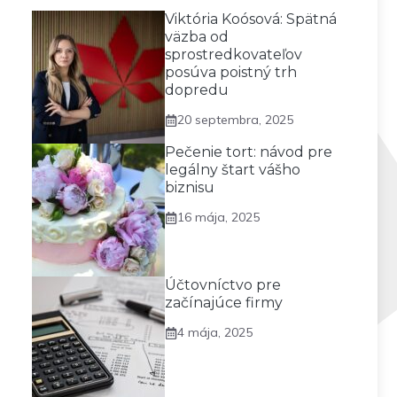
Viktória Koósová: Spätná
väzba od
sprostredkovateľov
posúva poistný trh
dopredu
20 septembra, 2025
Pečenie tort: návod pre
legálny štart vášho
biznisu
16 mája, 2025
Účtovníctvo pre
začínajúce firmy
4 mája, 2025