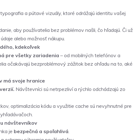
typografia a pútavé vizuály, ktoré odrážajú identitu vašej
anie, aby používatelia bez problémov našli, čo hľadajú. Či už
é údaje alebo možnosť nákupu.
ždého, kdekoľvek
á pre všetky zariadenia
– od mobilných telefónov a
telia očakávajú bezproblémový zážitok bez ohľadu na to, aké
ov má svoje hranice
erzií.
Návštevníci sú netrpezliví a rýchlo odchádzajú zo
ov, optimalizácia kódu a využitie cache sú nevyhnutné pre
 vyhľadávačoch.
ru návštevníkov
ánka je
bezpečná a spoľahlivá
.
 a ochranu súkromia používateľov.