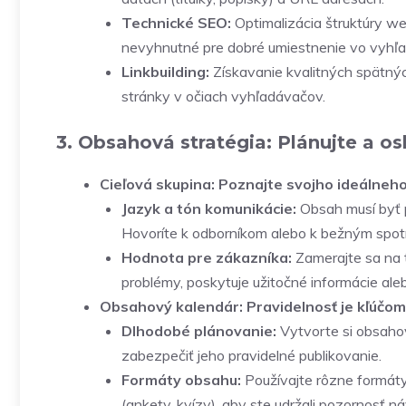
Technické SEO:
Optimalizácia štruktúry web
nevyhnutné pre dobré umiestnenie vo vyhľ
Linkbuilding:
Získavanie kvalitných spätný
stránky v očiach vyhľadávačov.
3. Obsahová stratégia: Plánujte a os
Cieľová skupina: Poznajte svojho ideálneh
Jazyk a tón komunikácie:
Obsah musí byť p
Hovoríte k odborníkom alebo k bežným spot
Hodnota pre zákazníka:
Zamerajte sa na t
problémy, poskytuje užitočné informácie aleb
Obsahový kalendár: Pravidelnosť je kľúčom
Dlhodobé plánovanie:
Vytvorte si obsaho
zabezpečiť jeho pravidelné publikovanie.
Formáty obsahu:
Používajte rôzne formáty 
(ankety, kvízy), aby ste udržali pozornosť n