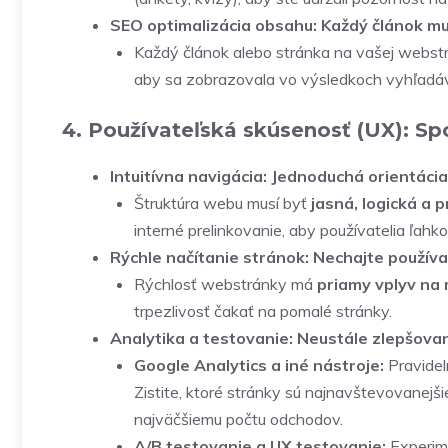
SEO optimalizácia obsahu: Každý článok mu
Každý článok alebo stránka na vašej webstr
aby sa zobrazovala vo výsledkoch vyhľadáv
4. Používateľská skúsenosť (UX): Spo
Intuitívna navigácia: Jednoduchá orientácia
Štruktúra webu musí byť
jasná, logická a 
interné prelinkovanie, aby používatelia ľahko 
Rýchle načítanie stránok: Nechajte používa
Rýchlosť webstránky má
priamy vplyv na 
trpezlivosť čakať na pomalé stránky.
Analytika a testovanie: Neustále zlepšova
Google Analytics a iné nástroje:
Pravidel
Zistite, ktoré stránky sú najnavštevovanejši
najväčšiemu počtu odchodov.
A/B testovanie a UX testovanie:
Experime