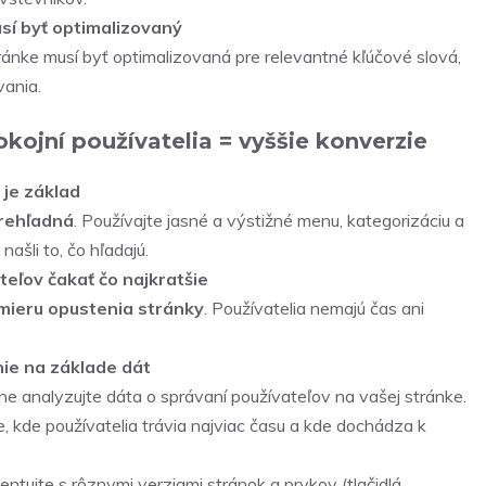
sí byť optimalizovaný
ánke musí byť optimalizovaná pre relevantné kľúčové slová,
ania.
kojní používatelia = vyššie konverzie
 je základ
prehľadná
. Používajte jasné a výstižné menu, kategorizáciu a
našli to, čo hľadajú.
teľov čakať čo najkratšie
mieru opustenia stránky
. Používatelia nemajú čas ani
nie na základe dát
ne analyzujte dáta o správaní používateľov na vašej stránke.
e, kde používatelia trávia najviac času a kde dochádza k
ntujte s rôznymi verziami stránok a prvkov (tlačidlá,