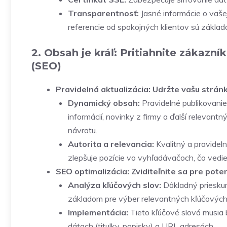
Transparentnosť:
Jasné informácie o vaše
referencie od spokojných klientov sú zákla
2. Obsah je kráľ: Pritiahnite zákazn
(SEO)
Pravidelná aktualizácia: Udržte vašu stránk
Dynamický obsah:
Pravidelné publikovanie
informácií, novinky z firmy a ďalší relevant
návratu.
Autorita a relevancia:
Kvalitný a pravidel
zlepšuje pozície vo vyhľadávačoch, čo vedie
SEO optimalizácia: Zviditeľnite sa pre pot
Analýza kľúčových slov:
Dôkladný prieskum
základom pre výber relevantných kľúčových 
Implementácia:
Tieto kľúčové slová musia 
dátach (titulky, popisky) a URL adresách.