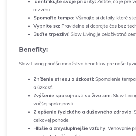
Identifikujte svoje priority:
Zistite, čo je pre 
rozvrhu.
Spomaľte tempo:
Všímajte si detaily, ktoré st
Vypnite sa:
Pravidelne si doprajte čas bez techn
Buďte trpezliví:
Slow Living je celoživotná cesta
Benefity:
Slow Living prináša množstvo benefitov pre naše fyzi
Zníženie stresu a úzkosti:
Spomalenie tempa 
a úzkosť.
Zvýšenie spokojnosti so životom:
Slow Living
väčšej spokojnosti.
Zlepšenie fyzického a duševného zdravia:
S
celkovej pohode.
Hlbšie a zmysluplnejšie vzťahy:
Venovanie pln