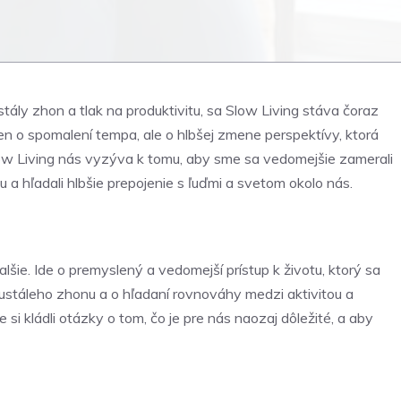
tály zhon a tlak na produktivitu, sa Slow Living stáva čoraz
 len o spomalení tempa, ale o hlbšej zmene perspektívy, ktorá
low Living nás vyzýva k tomu, aby sme sa vedomejšie zamerali
u a hľadali hlbšie prepojenie s ľuďmi a svetom okolo nás.
alšie. Ide o premyslený a vedomejší prístup k životu, ktorý sa
neustáleho zhonu a o hľadaní rovnováhy medzi aktivitou a
i kládli otázky o tom, čo je pre nás naozaj dôležité, a aby