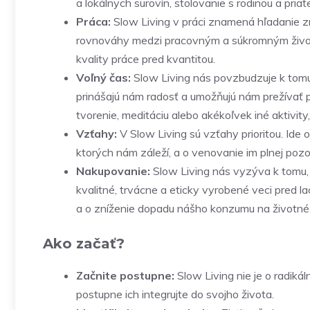
a lokálnych surovín, stolovanie s rodinou a pri
Práca:
Slow Living v práci znamená hľadanie zmy
rovnováhy medzi pracovným a súkromným život
kvality práce pred kvantitou.
Voľný čas:
Slow Living nás povzbudzuje k tomu, 
prinášajú nám radosť a umožňujú nám prežívať p
tvorenie, meditáciu alebo akékoľvek iné aktivit
Vzťahy:
V Slow Living sú vzťahy prioritou. Ide o
ktorých nám záleží, a o venovanie im plnej pozo
Nakupovanie:
Slow Living nás vyzýva k tomu, 
kvalitné, trvácne a eticky vyrobené veci pred l
a o zníženie dopadu nášho konzumu na životné 
Ako začať?
Začnite postupne:
Slow Living nie je o radik
postupne ich integrujte do svojho života.