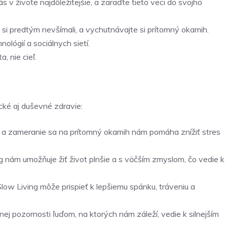
vás v živote najdôležitejšie, a zaraďte tieto veci do svojho
e si predtým nevšímali, a vychutnávajte si prítomný okamih.
ológií a sociálnych sietí.
, nie cieľ.
cké aj duševné zdravie:
a zameranie sa na prítomný okamih nám pomáha znížiť stres
 nám umožňuje žiť život plnšie a s väčším zmyslom, čo vedie k
low Living môže prispieť k lepšiemu spánku, tráveniu a
ej pozornosti ľuďom, na ktorých nám záleží, vedie k silnejším