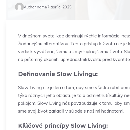
Author name
7 apríla, 2025
V dnešnom svete, kde dominujú rýchle informácie, neus
žiadanejšou alternatívou. Tento prístup k životu nie je
vedie k vyváženejšiemu a zmysluplnejšiemu životu. S
na prítomný okamih, uprednostnili kvalitu pred kvantito
Definovanie Slow Livingu:
Slow Living nie je len o tom, aby sme všetko robili pom
týka rôznych jeho oblastí. Je to o odmietnutí kultúry 
pokojom. Slow Living nás povzbudzuje k tomu, aby sme s
sme svoj život zariadili v súlade s našimi hodnotami.
Kľúčové princípy Slow Living: