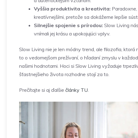
a autentickejším vzťahom.
Vyššia produktivita a kreativita:
Paradoxne, 
kreatívnejšími, pretože sa dokážeme lepšie sústr
Silnejšie spojenie s prírodou:
Slow Living nás
vnímali jej krásu a upokojujúci vplyv.
Slow Living nie je len módny trend, ale filozofia, kt
to o vedomejšom prežívaní, o hľadaní zmyslu v každode
našimi hodnotami. Hoci si Slow Living vyžaduje trpez
šťastnejšieho života rozhodne stojí za to.
Prečítajte si aj ďalšie
články
TU
.