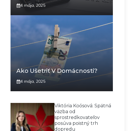
4 mája, 2025
Ako Ušetriť V Domácnosti?
4 mája, 2025
Viktória Koósová: Spätná
väzba od
sprostredkovateľov
posúva poistný trh
dopredu