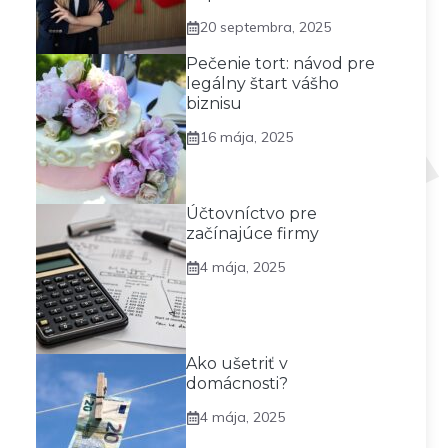
20 septembra, 2025
Pečenie tort: návod pre
legálny štart vášho
biznisu
16 mája, 2025
Účtovníctvo pre
začínajúce firmy
4 mája, 2025
Ako ušetriť v
domácnosti?
4 mája, 2025