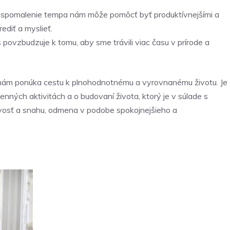
spomalenie tempa nám môže pomôcť byť produktívnejšími a
ediť a myslieť.
 povzbudzuje k tomu, aby sme trávili viac času v prírode a
orá nám ponúka cestu k plnohodnotnému a vyrovnanému životu. Je
nných aktivitách a o budovaní života, ktorý je v súlade s
livosť a snahu, odmena v podobe spokojnejšieho a