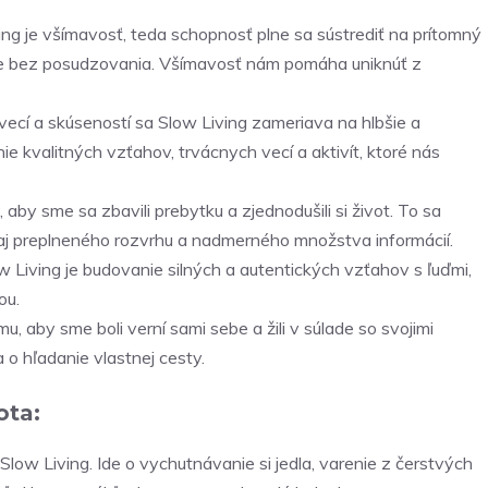
g je všímavosť, teda schopnosť plne sa sústrediť na prítomný
lie bez posudzovania. Všímavosť nám pomáha uniknúť z
cí a skúseností sa Slow Living zameriava na hlbšie a
ie kvalitných vzťahov, trvácnych vecí a aktivít, ktoré nás
aby sme sa zbavili prebytku a zjednodušili si život. To sa
 aj preplneného rozvrhu a nadmerného množstva informácií.
Living je budovanie silných a autentických vzťahov s ľuďmi,
ou.
, aby sme boli verní sami sebe a žili v súlade so svojimi
 o hľadanie vlastnej cesty.
ota:
Slow Living. Ide o vychutnávanie si jedla, varenie z čerstvých