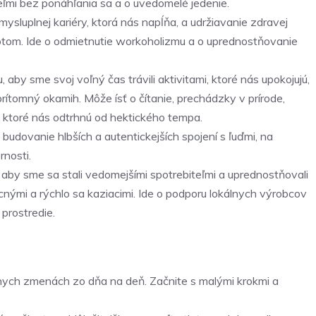
ateľmi bez ponáhľania sa a o uvedomelé jedenie.
sluplnej kariéry, ktorá nás napĺňa, a udržiavanie zdravej
om. Ide o odmietnutie workoholizmu a o uprednostňovanie
aby sme svoj voľný čas trávili aktivitami, ktoré nás upokojujú,
rítomný okamih. Môže ísť o čítanie, prechádzky v prírode,
y, ktoré nás odtrhnú od hektického tempa.
 budovanie hlbších a autentickejších spojení s ľuďmi, na
rnosti.
aby sme sa stali vedomejšími spotrebiteľmi a uprednostňovali
acnými a rýchlo sa kaziacimi. Ide o podporu lokálnych výrobcov
prostredie.
álnych zmenách zo dňa na deň. Začnite s malými krokmi a