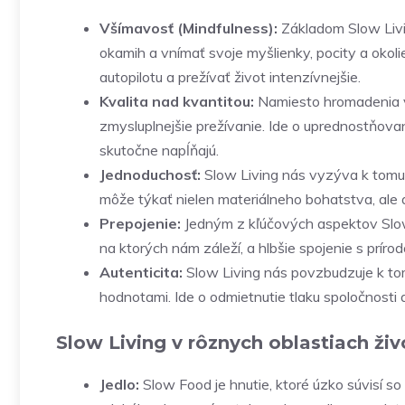
Všímavosť (Mindfulness):
Základom Slow Livin
okamih a vnímať svoje myšlienky, pocity a oko
autopilotu a prežívať život intenzívnejšie.
Kvalita nad kvantitou:
Namiesto hromadenia ve
zmysluplnejšie prežívanie. Ide o uprednostňovan
skutočne napĺňajú.
Jednoduchosť:
Slow Living nás vyzýva k tomu, 
môže týkať nielen materiálneho bohatstva, ale
Prepojenie:
Jedným z kľúčových aspektov Slow 
na ktorých nám záleží, a hlbšie spojenie s prírod
Autenticita:
Slow Living nás povzbudzuje k tomu
hodnotami. Ide o odmietnutie tlaku spoločnosti a
Slow Living v rôznych oblastiach živ
Jedlo:
Slow Food je hnutie, ktoré úzko súvisí so 