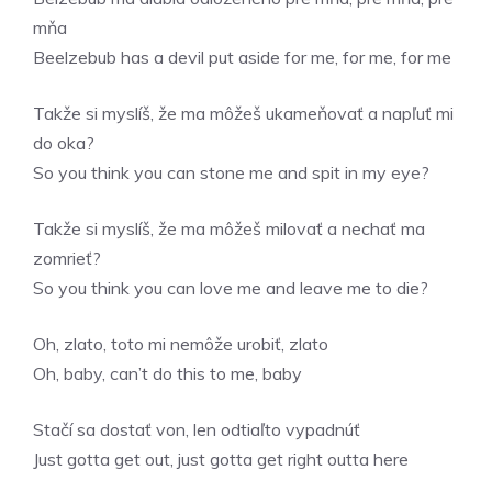
mňa
Beelzebub has a devil put aside for me, for me, for me
Takže si myslíš, že ma môžeš ukameňovať a napľuť mi
do oka?
So you think you can stone me and spit in my eye?
Takže si myslíš, že ma môžeš milovať a nechať ma
zomrieť?
So you think you can love me and leave me to die?
Oh, zlato, toto mi nemôže urobiť, zlato
Oh, baby, can’t do this to me, baby
Stačí sa dostať von, len odtiaľto vypadnúť
Just gotta get out, just gotta get right outta here