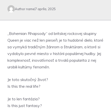
Author name
7 apríla, 2025
„Bohemian Rhapsody“ od britskej rockovej skupiny
Queen je viac než len pieseň; je to hudobné dielo, ktoré
sa vymyká tradičným žánrom a štruktúram, a ktoré si
vydobylo pevné miesto v histórii populárnej hudby. Jej
komplexnosť, inovatívnosť a trvalá popularita z nej
urobili kultúrny fenomén.
Je toto skutočný život?
Is this the real life?
Je to len fantázia?
Is this just fantasy?