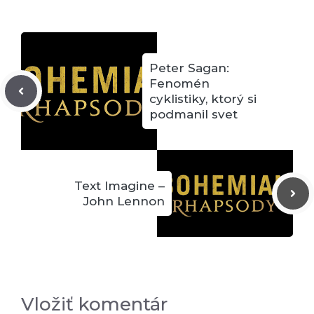
Peter Sagan:
Fenomén
cyklistiky, ktorý si
podmanil svet
Text Imagine –
John Lennon
Vložiť komentár