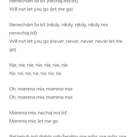
Nenechám ťa ísť (nechaj ma ísť)
Will not let you go (let me go)
Nenechám ťa ísť (nikdy, nikdy, nikdy, nikdy ma
nenechaj ísť)
Will not let you go (never, never, never, never let me
go)
Nie, nie, nie, nie, nie, nie, nie
No, no, no, no, no, no, no
Oh, mamma mia, mamma mia
Oh, mamma mia, mamma mia
Mamma mia, nechaj ma ísť
Mamma mia, let me go
Belzebub má diabla odloženého pre mňa, pre mňa, pre