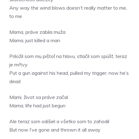
Any way the wind blows doesn’t really matter to me,
to me
Mama, práve zabila muža
Mama, just killed a man
Priložil som mu pištoľ na hlavu, stlačil som spúšť, teraz
je mŕtvy
Put a gun against his head, pulled my trigger, now he’s
dead
Mami, život sa práve začal
Mama, life had just begun
Ale teraz som odišiel a všetko som to zahodil
But now I’ve gone and thrown it all away