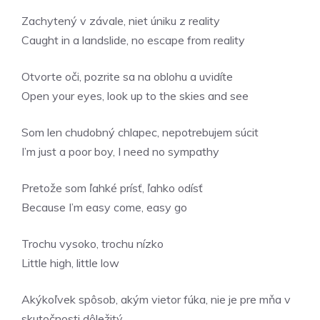
Zachytený v závale, niet úniku z reality
Caught in a landslide, no escape from reality
Otvorte oči, pozrite sa na oblohu a uvidíte
Open your eyes, look up to the skies and see
Som len chudobný chlapec, nepotrebujem súcit
I’m just a poor boy, I need no sympathy
Pretože som ľahké prísť, ľahko odísť
Because I’m easy come, easy go
Trochu vysoko, trochu nízko
Little high, little low
Akýkoľvek spôsob, akým vietor fúka, nie je pre mňa v
skutočnosti dôležitý