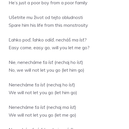
He’s just a poor boy from a poor family
Ušetrite mu život od tejto obludnosti
Spare him his life from this monstrosity
Ľahko poď, ľahko odíď, necháš ma ísť?
Easy come, easy go, will you let me go?
Nie, nenecháme ťa ísť (nechaj ho ísť)
No, we will not let you go (let him go)
Nenecháme ťa ísť (nechaj ho ísť)
We will not let you go (let him go)
Nenecháme ťa ísť (nechaj ma ísť)
We will not let you go (let me go)