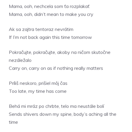
Mama, ooh, nechcela som ťa rozplakať
Mama, ooh, didn’t mean to make you cry
Ak sa zajtra tentoraz nevrátim
If I’m not back again this time tomorrow
Pokračujte, pokračujte, akoby na ničom skutočne
nezáležalo
Carry on, carry on as if nothing really matters
Príliš neskoro, prišiel môj čas
Too late, my time has come
Behá mi mráz po chrbte, telo ma neustále bolí
Sends shivers down my spine, body’s aching all the
time