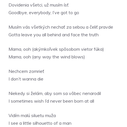
Dovidenia všetci, už musím ísť
Goodbye, everybody, I’ve got to go
Musím vás všetkých nechať za sebou a čeliť pravde
Gotta leave you all behind and face the truth
Mama, ooh (akýmkoľvek spôsobom vietor fúka)
Mama, ooh (any way the wind blows)
Nechcem zomrieť
I don’t wanna die
Niekedy si želám, aby som sa vôbec nenarodil
I sometimes wish I’d never been born at all
Vidím malú siluetu muža
I see a little silhouetto of a man