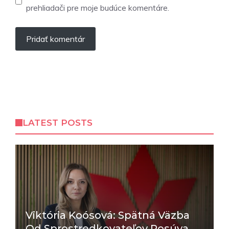
prehliadači pre moje budúce komentáre.
LATEST POSTS
Viktória Koósová: Spätná Väzba
Od Sprostredkovateľov Posúva