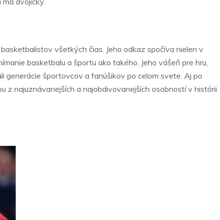
u má dvojičky.
basketbalistov všetkých čias. Jeho odkaz spočíva nielen v
nímanie basketbalu a športu ako takého. Jeho vášeň pre hru,
li generácie športovcov a fanúšikov po celom svete. Aj po
u z najuznávanejších a najobdivovanejších osobností v histórii