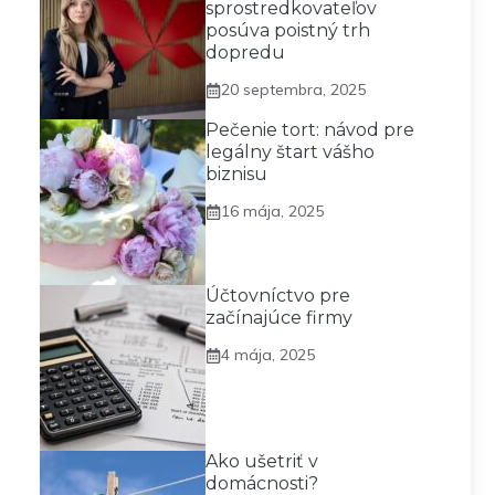
sprostredkovateľov
posúva poistný trh
dopredu
20 septembra, 2025
Pečenie tort: návod pre
legálny štart vášho
biznisu
16 mája, 2025
Účtovníctvo pre
začínajúce firmy
4 mája, 2025
Ako ušetriť v
domácnosti?