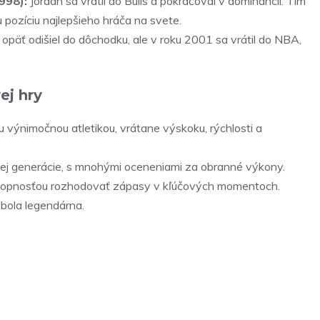
998):
Jordan sa vrátil do Bulls a pokračoval v dominancii. Tím
oju pozíciu najlepšieho hráča na svete.
opäť odišiel do dôchodku, ale v roku 2001 sa vrátil do NBA,
ej hry
 výnimočnou atletikou, vrátane výskoku, rýchlosti a
jej generácie, s mnohými oceneniami za obranné výkony.
hopnosťou rozhodovať zápasy v kľúčových momentoch.
bola legendárna.