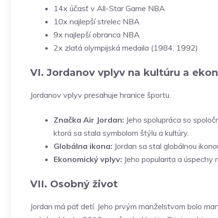
14x účasť v All-Star Game NBA
10x najlepší strelec NBA
9x najlepší obranca NBA
2x zlatá olympijská medaila (1984, 1992)
VI. Jordanov vplyv na kultúru a ek
Jordanov vplyv presahuje hranice športu.
Značka Air Jordan:
Jeho spolupráca so spoločn
ktorá sa stala symbolom štýlu a kultúry.
Globálna ikona:
Jordan sa stal globálnou ikonou
Ekonomický vplyv:
Jeho popularita a úspechy 
VII. Osobný život
Jordan má päť detí. Jeho prvým manželstvom bolo man