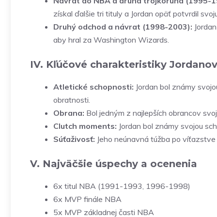
Návrat do NBA a druhá trojkoruna (1995-1
získal ďalšie tri tituly a Jordan opäť potvrdil sv
Druhý odchod a návrat (1998-2003):
Jordan 
aby hral za Washington Wizards.
IV. Kľúčové charakteristiky Jordanov
Atletické schopnosti:
Jordan bol známy svojou
obratnosti.
Obrana:
Bol jedným z najlepších obrancov svo
Clutch moments:
Jordan bol známy svojou sc
Súťaživosť:
Jeho neúnavná túžba po víťazstve 
V. Najväčšie úspechy a ocenenia
6x titul NBA (1991-1993, 1996-1998)
6x MVP finále NBA
5x MVP základnej časti NBA