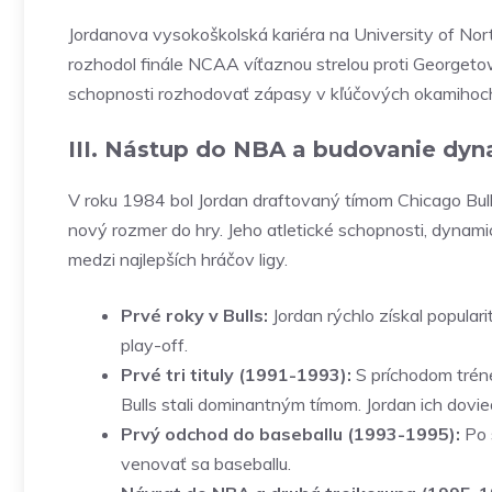
Jordanova vysokoškolská kariéra na University of Nort
rozhodol finále NCAA víťaznou strelou proti Georgeto
schopnosti rozhodovať zápasy v kľúčových okamihoch
III. Nástup do NBA a budovanie dyn
V roku 1984 bol Jordan draftovaný tímom Chicago Bulls
nový rozmer do hry. Jeho atletické schopnosti, dynami
medzi najlepších hráčov ligy.
Prvé roky v Bulls:
Jordan rýchlo získal populari
play-off.
Prvé tri tituly (1991-1993):
S príchodom tréne
Bulls stali dominantným tímom. Jordan ich dovie
Prvý odchod do baseballu (1993-1995):
Po 
venovať sa baseballu.