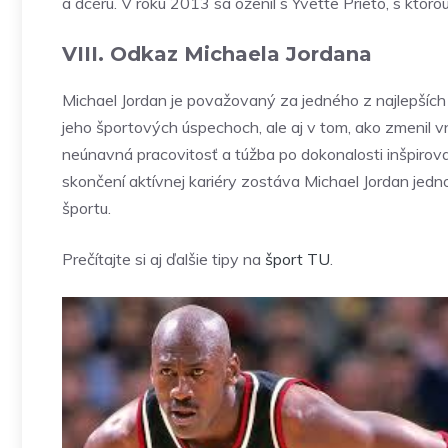
a dcéru. V roku 2013 sa oženil s Yvette Prieto, s ktoro
VIII. Odkaz Michaela Jordana
Michael Jordan je považovaný za jedného z najlepších 
jeho športových úspechoch, ale aj v tom, ako zmenil v
neúnavná pracovitosť a túžba po dokonalosti inšpirova
skončení aktívnej kariéry zostáva Michael Jordan jedno
športu.
Prečítajte si aj ďalšie tipy na
šport
TU
.