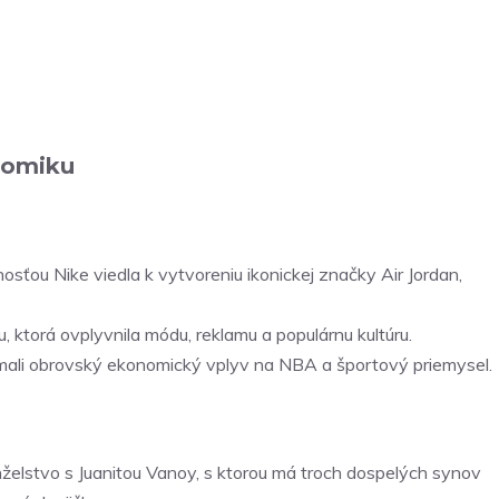
onomiku
osťou Nike viedla k vytvoreniu ikonickej značky Air Jordan,
, ktorá ovplyvnila módu, reklamu a populárnu kultúru.
mali obrovský ekonomický vplyv na NBA a športový priemysel.
želstvo s Juanitou Vanoy, s ktorou má troch dospelých synov