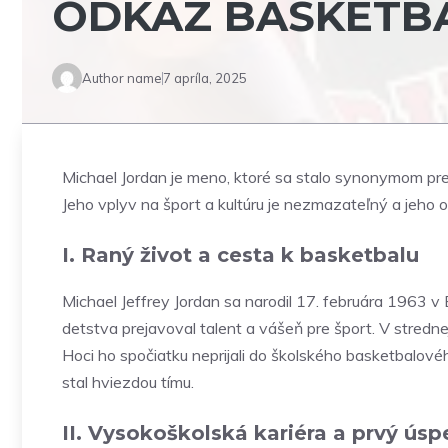
ODKAZ BASKETB
Author name
7 apríla, 2025
Michael Jordan je meno, ktoré sa stalo synonymom pr
Jeho vplyv na šport a kultúru je nezmazateľný a jeho 
I. Raný život a cesta k basketbalu
Michael Jeffrey Jordan sa narodil 17. februára 1963 v
detstva prejavoval talent a vášeň pre šport. V stredne
Hoci ho spočiatku neprijali do školského basketbalového
stal hviezdou tímu.
II. Vysokoškolská kariéra a prvý úsp