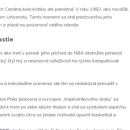
h Carolina bola krátka, ale pamätná. V roku 1982, ako nováčik,
wn University. Tento moment sa stal predzvesťou jeho
 a získal mu pozornosť celého národa.
astie
 ako tretí v poradí. Jeho príchod do NBA okamžite priniesol
cký štýl hry a neúnavná súťaživosť ho rýchlo katapultovali
tu a individuálne ocenenia, ale tím sa nedokázal presadiť v
ra Phila Jacksona a rozvojom „trojuholníkového útoku“ sa
dol k trom po sebe idúcim titulom a stal sa symbolom úspechu.
smrti svojho otca sa Jordan rozhodol opustiť basketbal a