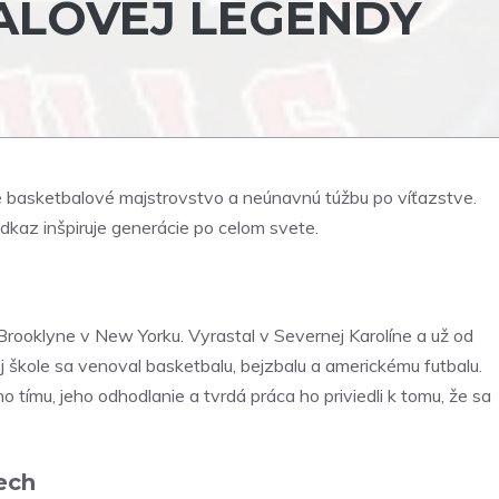
ALOVEJ LEGENDY
e basketbalové majstrovstvo a neúnavnú túžbu po víťazstve.
odkaz inšpiruje generácie po celom svete.
 Brooklyne v New Yorku. Vyrastal v Severnej Karolíne a už od
j škole sa venoval basketbalu, bejzbalu a americkému futbalu.
 tímu, jeho odhodlanie a tvrdá práca ho priviedli k tomu, že sa
ech