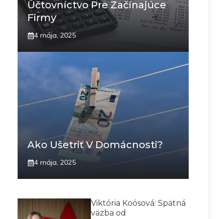
Účtovníctvo Pre Začínajúce
Firmy
4 mája, 2025
Ako Ušetriť V Domácnosti?
4 mája, 2025
Viktória Koósová: Spätná
väzba od