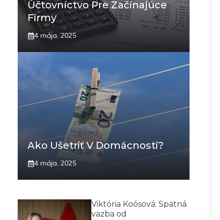
Účtovníctvo Pre Začínajúce
Firmy
4 mája, 2025
Ako Ušetriť V Domácnosti?
4 mája, 2025
Viktória Koósová: Spätná
väzba od