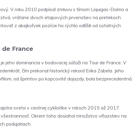
etový. V roku 2010 podpísal zmluvu s tímom Liquigas-Doimo a
zstvá, vrátane dvoch etapových prvenstiev na pretekoch
tovať z akejkoľvek pozície ho rýchlo odlíšili od ostatných
 de France
je jeho dominancia v bodovacej súťaži na Tour de France. V
emkrát, čím prekonal historický rekord Erika Zabela. Jeho
ilom, od šprintov po kopcovité dojazdy, bola bezprecedentná.
i majstra sveta v cestnej cyklistike v rokoch 2015 až 2017.
 a všestrannosť. Okrem toho dosiahol množstvo víťazstiev na
ch podujatiach.