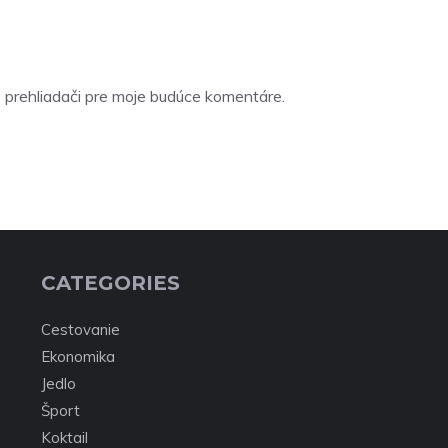
 prehliadači pre moje budúce komentáre.
CATEGORIES
Cestovanie
Ekonomika
Jedlo
Šport
Koktail