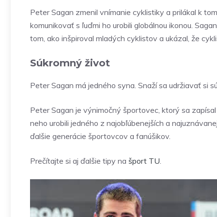
Peter Sagan zmenil vnímanie cyklistiky a prilákal k t
komunikovať s ľuďmi ho urobili globálnou ikonou. Saga
tom, ako inšpiroval mladých cyklistov a ukázal, že cyk
Súkromný život
Peter Sagan má jedného syna. Snaží sa udržiavať si súk
Peter Sagan je výnimočný športovec, ktorý sa zapísal d
neho urobili jedného z najobľúbenejších a najuznávanej
ďalšie generácie športovcov a fanúšikov.
Prečítajte si aj ďalšie tipy na
šport
TU
.