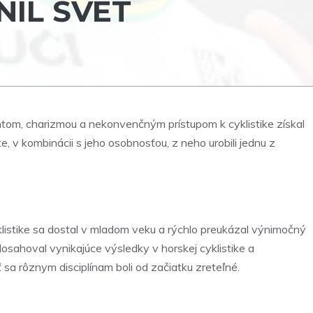
NIL SVET
entom, charizmou a nekonvenčným prístupom k cyklistike získal
, v kombinácii s jeho osobnosťou, z neho urobili jednu z
yklistike sa dostal v mladom veku a rýchlo preukázal výnimočný
osahoval vynikajúce výsledky v horskej cyklistike a
sa rôznym disciplínam boli od začiatku zreteľné.