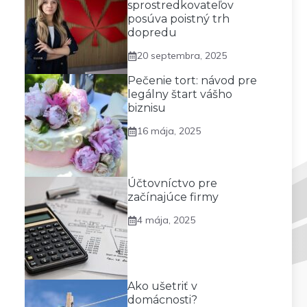
sprostredkovateľov
posúva poistný trh
dopredu
20 septembra, 2025
Pečenie tort: návod pre
legálny štart vášho
biznisu
16 mája, 2025
Účtovníctvo pre
začínajúce firmy
4 mája, 2025
Ako ušetriť v
domácnosti?