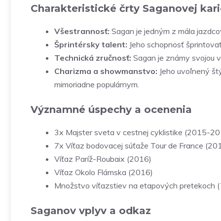
Charakteristické črty Saganovej kari
Všestrannosť:
Sagan je jedným z mála jazdcov,
Šprintérsky talent:
Jeho schopnosť šprintovať
Technická zručnosť:
Sagan je známy svojou vy
Charizma a showmanstvo:
Jeho uvoľnený štý
mimoriadne populárnym.
Významné úspechy a ocenenia
3x Majster sveta v cestnej cyklistike (2015-2
7x Víťaz bodovacej súťaže Tour de France (2
Víťaz Paríž-Roubaix (2016)
Víťaz Okolo Flámska (2016)
Množstvo víťazstiev na etapových pretekoch (Tou
Saganov vplyv a odkaz