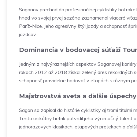
Saganov prechod do profesionálnej cyklistiky bol rak
hneď vo svojej prvej sezóne zaznamenal viaceré víťa
Paríž-Nice. Jeho agresívny štýl jazdy a schopnosť šprin
jazdcov.
Dominancia v bodovacej súťaži Tour
Jedným z najvýraznejších aspektov Saganovej kariéry 
rokoch 2012 až 2018 získal zelený dres rekordných sed
schopnosť pravidelne bodovať v etapách s rôznym prof
Majstrovstvá sveta a ďalšie úspechy
Sagan sa zapísal do histórie cyklistiky aj tromi titulm
Tento unikátny hetrik potvrdil jeho výnimočný talent
jednorazových klasikách, etapových pretekoch a ďalší