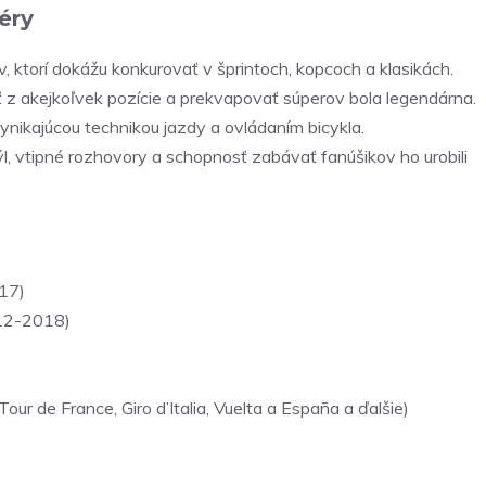
éry
 ktorí dokážu konkurovať v šprintoch, kopcoch a klasikách.
 z akejkoľvek pozície a prekvapovať súperov bola legendárna.
nikajúcou technikou jazdy a ovládaním bicykla.
l, vtipné rozhovory a schopnosť zabávať fanúšikov ho urobili
017)
012-2018)
r de France, Giro d’Italia, Vuelta a España a ďalšie)