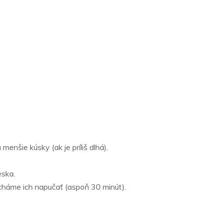
nšie kúsky (ak je príliš dlhá).
eska.
háme ich napučať (aspoň 30 minút).