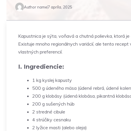
Author name
7 apríla, 2025
Kapustnica je sýta, voňavá a chutná polievka, ktorá 
Existuje mnoho regionálnych variácií, ale tento recep
vlastných preferencií.
I. Ingrediencie:
1 kg kyslej kapusty
500 g údeného mäsa (údené rebrá, údené kolen
200 g klobásy (údená klobása, pikantná klobás
200 g sušených húb
2 stredné cibule
4 strúčiky cesnaku
2 lyžice masti (alebo oleja)