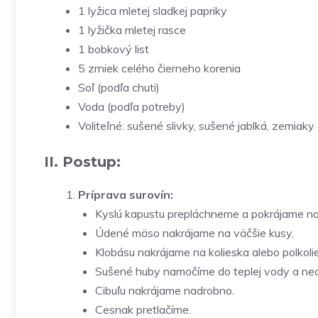
1 lyžica mletej sladkej papriky
1 lyžička mletej rasce
1 bobkový list
5 zrniek celého čierneho korenia
Soľ (podľa chuti)
Voda (podľa potreby)
Voliteľné: sušené slivky, sušené jablká, zemiaky
II. Postup:
Príprava surovín:
Kyslú kapustu prepláchneme a pokrájame na me
Údené mäso nakrájame na väčšie kusy.
Klobásu nakrájame na kolieska alebo polkoli
Sušené huby namočíme do teplej vody a nec
Cibuľu nakrájame nadrobno.
Cesnak pretlačíme.