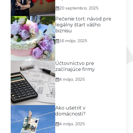
20 septembra, 2025
Pečenie tort: návod pre
legálny štart vášho
biznisu
16 mája, 2025
Účtovníctvo pre
začínajúce firmy
4 mája, 2025
Ako ušetriť v
domácnosti?
4 mája, 2025