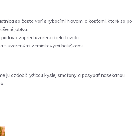
tnica sa často varí s rybacími hlavami a kosťami, ktoré sa po
sušené jablká.
pridáva vopred uvarená biela fazuľa.
a s uvarenými zemiakovými haluškami.
e ju ozdobiť lyžicou kyslej smotany a posypať nasekanou
b.