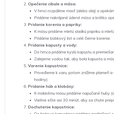
Opečenie cibule a mäsa:
V hrnci rozpálime masť (alebo olej) a opekám
Pridáme nakrájané údené mäso a krátko ope
Pridanie korenia a papriky:
K mäsu pridáme mletú sladkú papriku a mletú
Pridáme bobkový list a celé čierne korenie.
Pridanie kapusty a vody:
Do hrnca pridáme kyslú kapustu a premieša
Zalejeme vodou tak, aby bola kapusta a mä
Varenie kapustnice:
Priveďieme k varu, potom znížime plameň a 
hodiny).
Pridanie húb a klobásy:
K mäkkému mäsu pridáme napučané huby (aj s
Varíme ešte asi 30 minút, aby sa chute prepoj
Dochutenie kapustnice:
Do hotovej kapustnice pridáme pretlačený 