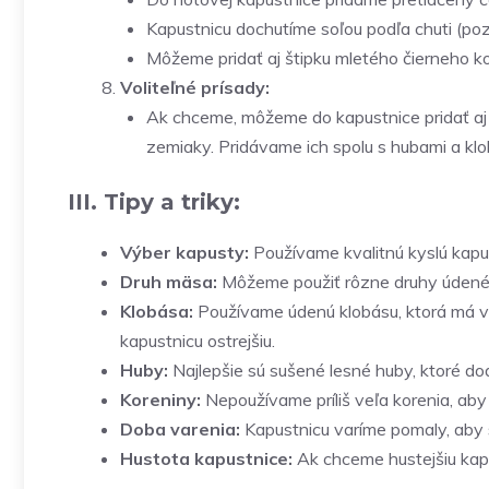
Kapustnicu dochutíme soľou podľa chuti (poz
Môžeme pridať aj štipku mletého čierneho ko
Voliteľné prísady:
Ak chceme, môžeme do kapustnice pridať aj 
zemiaky. Pridávame ich spolu s hubami a kl
III. Tipy a triky:
Výber kapusty:
Používame kvalitnú kyslú kapus
Druh mäsa:
Môžeme použiť rôzne druhy údeného
Klobása:
Používame údenú klobásu, ktorá má v
kapustnicu ostrejšiu.
Huby:
Najlepšie sú sušené lesné huby, ktoré do
Koreniny:
Nepoužívame príliš veľa korenia, aby
Doba varenia:
Kapustnicu varíme pomaly, aby s
Hustota kapustnice:
Ak chceme hustejšiu kap