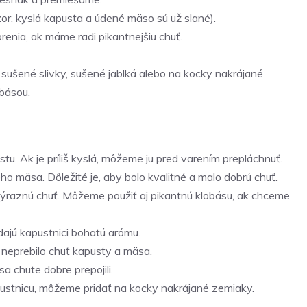
or, kyslá kapusta a údené mäso sú už slané).
renia, ak máme radi pikantnejšiu chuť.
sušené slivky, sušené jablká alebo na kocky nakrájané
obásou.
tu. Ak je príliš kyslá, môžeme ju pred varením prepláchnuť.
 mäsa. Dôležité je, aby bolo kvalitné a malo dobrú chuť.
ýraznú chuť. Môžeme použiť aj pikantnú klobásu, ak chceme
dajú kapustnici bohatú arómu.
 neprebilo chuť kapusty a mäsa.
a chute dobre prepojili.
ustnicu, môžeme pridať na kocky nakrájané zemiaky.