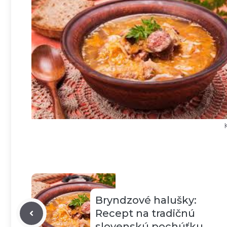
Bryndzové halušky:
Recept na tradičnú
slovenskú pochúťku