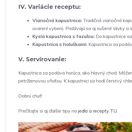
IV. Variácie receptu:
Vianočná kapustnica:
Tradičná vianočná kapus
uvarení vyberú. Pridávajú sa aj sušené slivky a 
Kyslá kapustnica s fazuľou:
Do kapustnice sa 
Kapustnica s haluškami:
Kapustnica sa podáv
V. Servírovanie:
Kapustnica sa podáva horúca, ako hlavný chod. Môžem
petržlenovou vňaťou. K kapustnici sa hodí čerstvý chlie
Dobrú chuť!
Prečítajte si aj ďalšie tipy na
jedlo a recepty
TU
.