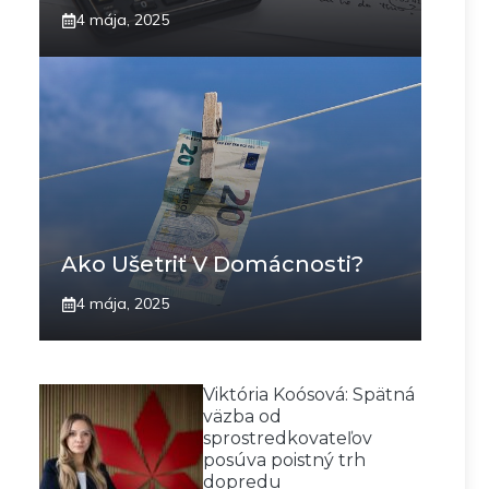
4 mája, 2025
Ako Ušetriť V Domácnosti?
4 mája, 2025
Viktória Koósová: Spätná
väzba od
sprostredkovateľov
posúva poistný trh
dopredu