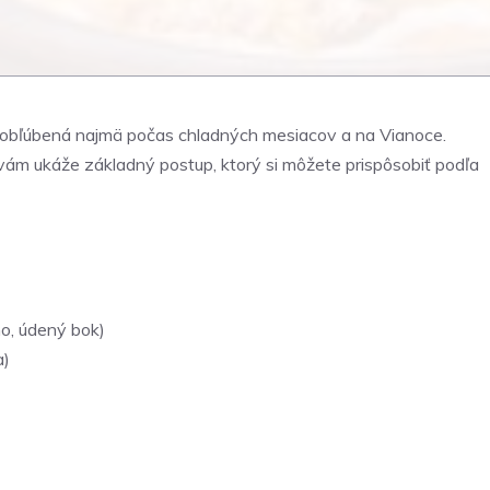
je obľúbená najmä počas chladných mesiacov a na Vianoce.
t vám ukáže základný postup, ktorý si môžete prispôsobiť podľa
o, údený bok)
a)