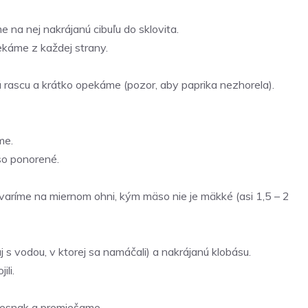
e na nej nakrájanú cibuľu do sklovita.
káme z každej strany.
 rascu a krátko opekáme (pozor, aby paprika nezhorela).
me.
so ponorené.
varíme na miernom ohni, kým mäso nie je mäkké (asi 1,5 – 2
 vodou, v ktorej sa namáčali) a nakrájanú klobásu.
ili.
cesnak a premiešame.